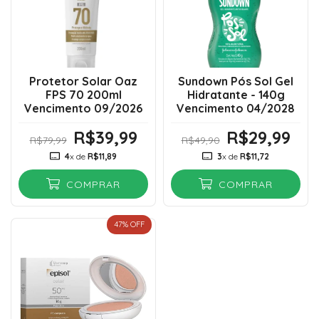
Protetor Solar Oaz
Sundown Pós Sol Gel
FPS 70 200ml
Hidratante - 140g
Vencimento 09/2026
Vencimento 04/2028
R$39,99
R$29,99
R$79,99
R$49,90
4
x de
R$11,89
3
x de
R$11,72
COMPRAR
COMPRAR
47
% OFF