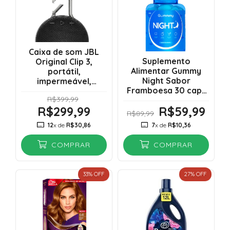
Caixa de som JBL
Suplemento
Original Clip 3,
Alimentar Gummy
portátil,
Night Sabor
impermeável,
Framboesa 30 caps
Bluetooth
R$399,99
Vencimento 04/2027
R$299,99
R$59,99
R$89,99
12
x de
R$30,86
7
x de
R$10,36
COMPRAR
COMPRAR
33
% OFF
27
% OFF