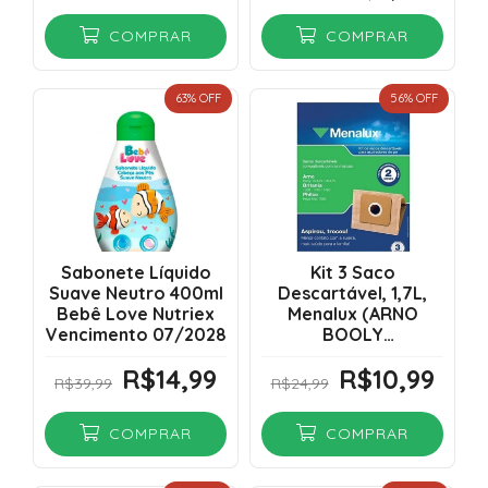
COMPRAR
COMPRAR
63
% OFF
56
% OFF
Sabonete Líquido
Kit 3 Saco
Suave Neutro 400ml
Descartável, 1,7L,
Bebê Love Nutriex
Menalux (ARNO
Vencimento 07/2028
BOOLY
1500W,BRITANIA
R$14,99
R$10,99
1380/1410/1480,PHILCO
R$39,99
R$24,99
HEPA MAX 1680)
COMPRAR
COMPRAR