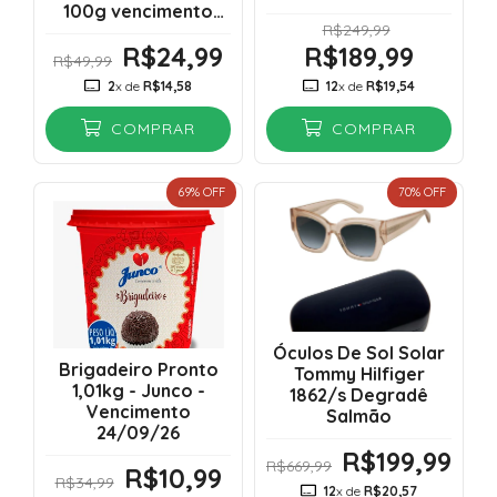
100g vencimento
R$249,99
09/2028
R$24,99
R$189,99
R$49,99
2
x de
R$14,58
12
x de
R$19,54
COMPRAR
COMPRAR
69
% OFF
70
% OFF
Óculos De Sol Solar
Brigadeiro Pronto
Tommy Hilfiger
1,01kg - Junco -
1862/s Degradê
Vencimento
Salmão
24/09/26
R$199,99
R$669,99
R$10,99
R$34,99
12
x de
R$20,57