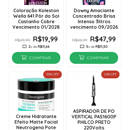
Coloração Koleston
Downy Amaciante
Wella 641 Pôr do Sol
Concentrado Brisa
Castanho Cobre
Intenso 3litros
Vencimento 01/2028
vencimento 09/2026
R$19,99
R$47,99
R$29,99
R$65,99
2
x de
R$11,66
5
x de
R$11,50
COMPRAR
COMPRAR
50
% OFF
24
% OFF
ASPIRADOR DE PO
Creme Hidratante
VERTICAL PAS1600P
Efeito Matte Facial
PHILCO PRETO
Neutrogena Pote
220Volts