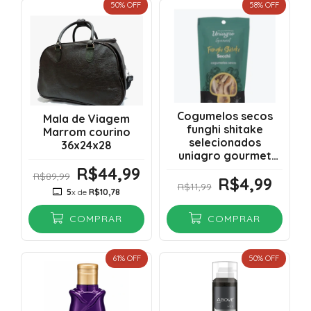
50
% OFF
58
% OFF
Cogumelos secos
Mala de Viagem
funghi shitake
Marrom courino
selecionados
36x24x28
uniagro gourmet
sachê 15gr
R$44,99
R$89,99
R$4,99
VENCIMENTO
R$11,99
5
x de
R$10,78
30/09/2026
COMPRAR
COMPRAR
61
% OFF
50
% OFF