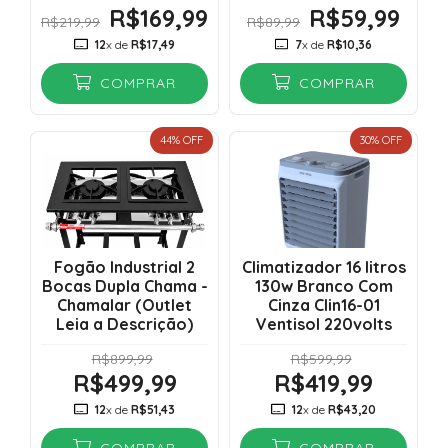
R$169,99
R$59,99
R$219,99
R$89,99
12
x de
R$17,49
7
x de
R$10,36
COMPRAR
COMPRAR
44
% OFF
30
% OFF
Fogão Industrial 2
Climatizador 16 litros
Bocas Dupla Chama -
130w Branco Com
Chamalar (Outlet
Cinza Clin16-01
Leia a Descrição)
Ventisol 220volts
R$899,99
R$599,99
R$499,99
R$419,99
12
x de
R$51,43
12
x de
R$43,20