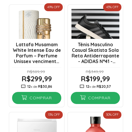
49
% OFF
43
% OFF
Lattafa Musamam
Tênis Masculino
White Intense Eau de
Casual Skatista Sola
Parfum – Perfume
Reta Antiderrapante
Unissex vencimento
- ADIDAS N°41 -
08/2030
Original
R$589,99
R$349,99
R$299,99
R$199,99
12
x de
R$30,86
12
x de
R$20,57
COMPRAR
COMPRAR
13
% OFF
30
% OFF