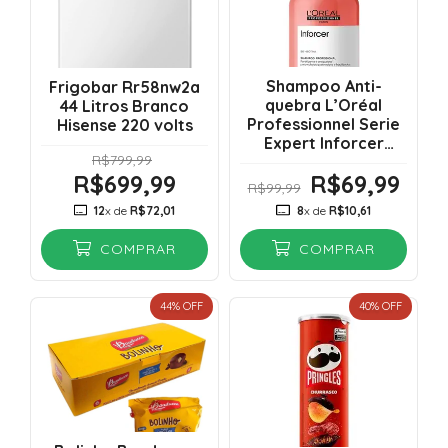
Shampoo Anti-
Frigobar Rr58nw2a
quebra L’Oréal
44 Litros Branco
Professionnel Serie
Hisense 220 volts
Expert Inforcer
R$799,99
300ml Vencimento
R$699,99
R$69,99
11/2028
R$99,99
12
x de
R$72,01
8
x de
R$10,61
COMPRAR
COMPRAR
44
% OFF
40
% OFF