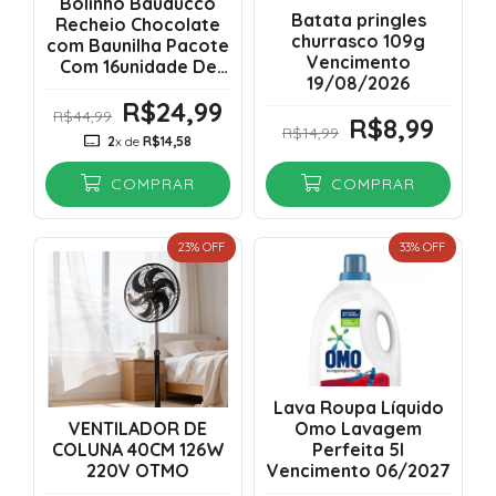
Bolinho Bauducco
Batata pringles
Recheio Chocolate
churrasco 109g
com Baunilha Pacote
Vencimento
Com 16unidade De
19/08/2026
40g - Vencimento
R$24,99
06/10/2026
R$44,99
R$8,99
R$14,99
2
x de
R$14,58
COMPRAR
COMPRAR
23
% OFF
33
% OFF
Lava Roupa Líquido
VENTILADOR DE
Omo Lavagem
COLUNA 40CM 126W
Perfeita 5l
220V OTMO
Vencimento 06/2027