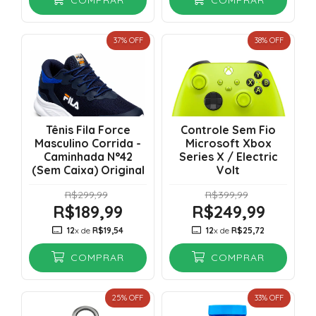
COMPRAR
COMPRAR
37
% OFF
38
% OFF
Tênis Fila Force
Controle Sem Fio
Masculino Corrida -
Microsoft Xbox
Caminhada N°42
Series X / Electric
(Sem Caixa) Original
Volt
R$299,99
R$399,99
R$189,99
R$249,99
12
x de
R$19,54
12
x de
R$25,72
COMPRAR
COMPRAR
25
% OFF
33
% OFF