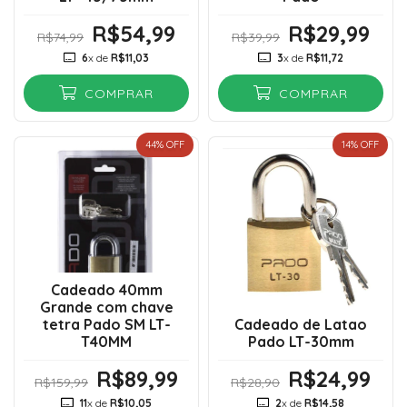
R$54,99
R$29,99
R$74,99
R$39,99
6
x de
R$11,03
3
x de
R$11,72
COMPRAR
COMPRAR
44
% OFF
14
% OFF
Cadeado 40mm
Grande com chave
tetra Pado SM LT-
Cadeado de Latao
T40MM
Pado LT-30mm
R$89,99
R$24,99
R$159,99
R$28,90
11
x de
R$10,05
2
x de
R$14,58