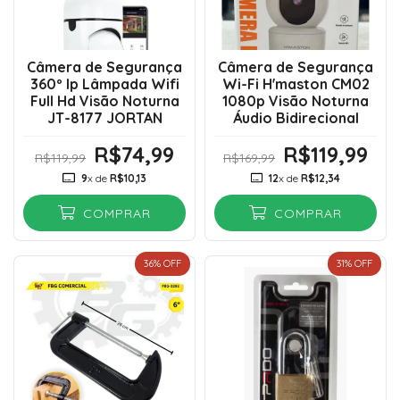
Câmera de Segurança
Câmera de Segurança
360º Ip Lâmpada Wifi
Wi-Fi H'maston CM02
Full Hd Visão Noturna
1080p Visão Noturna
JT-8177 JORTAN
Áudio Bidirecional
R$74,99
R$119,99
R$119,99
R$169,99
9
x de
R$10,13
12
x de
R$12,34
COMPRAR
COMPRAR
36
% OFF
31
% OFF