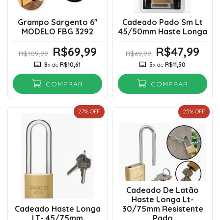
Grampo Sargento 6''
Cadeado Pado Sm Lt
MODELO FBG 3292
45/50mm Haste Longa
R$69,99
R$47,99
R$109,99
R$69,99
8
x de
R$10,61
5
x de
R$11,50
COMPRAR
COMPRAR
27
% OFF
25
% OFF
Cadeado De Latão
Haste Longa Lt-
Cadeado Haste Longa
30/75mm Resistente
LT- 45/75mm
Pado