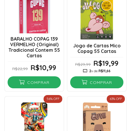
BARALHO COPAG 139
VERMELHO (Original)
Jogo de Cartas Mico
Tradicional Contem 55
Copag 55 Cartas
Cartas
R$19,99
R$29,99
R$10,99
R$22,99
2
x de
R$11,66
COMPRAR
COMPRAR
56
% OFF
63
% OFF