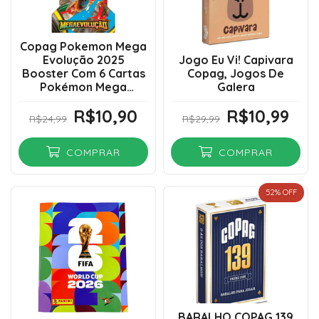
Copag Pokemon Mega
Evolução 2025
Jogo Eu Vi! Capivara
Booster Com 6 Cartas
Copag, Jogos De
Pokémon Mega
Galera
Evolução Português
R$10,90
R$10,99
R$24,99
R$29,99
COMPRAR
COMPRAR
52
% OFF
BARALHO COPAG 139