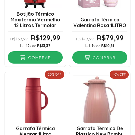
Botijão Térmico
Maxitermo Vermelho
Garrafa Térmica
12 Litros Termolar
Valentina Rosa 1LITRO
R$129,99
R$79,99
R$169,99
R$149,99
12
x de
R$13,37
9
x de
R$10,81
COMPRAR
COMPRAR
25
% OFF
40
% OFF
Garrafa Térmica
Garrafa Térmica De
Alegrar 1Litro
Plástico New Bambu