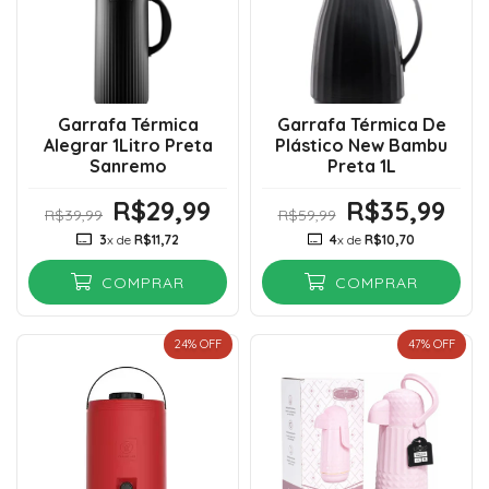
Garrafa Térmica
Garrafa Térmica De
Alegrar 1Litro Preta
Plástico New Bambu
Sanremo
Preta 1L
R$29,99
R$35,99
R$39,99
R$59,99
3
x de
R$11,72
4
x de
R$10,70
COMPRAR
COMPRAR
24
% OFF
47
% OFF