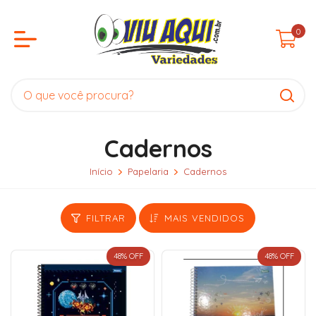
0
Cadernos
Início
Papelaria
Cadernos
FILTRAR
MAIS VENDIDOS
48
% OFF
48
% OFF