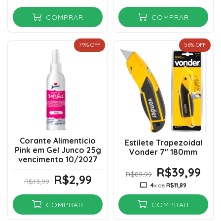
COMPRAR
COMPRAR
79
% OFF
56
% OFF
Corante Alimenticio
Estilete Trapezoidal
Pink em Gel Junco 25g
Vonder 7" 180mm
vencimento 10/2027
R$39,99
R$89,99
R$2,99
R$13,99
4
x de
R$11,89
COMPRAR
COMPRAR