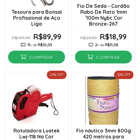
Fio De Seda - Cordão
Tesoura para Bonsai
Rabo De Rato 1mm
Profissional de Aço
´100m Nybc Cor
Liga
Bronze-267
R$89,99
R$18,99
R$199,99
R$24,99
11
x de
R$10,05
2
x de
R$11,08
COMPRAR
COMPRAR
24
% OFF
30
% OFF
Rotuladora Luatek
Fio náutico 3mm 800g
Lwj-118 Na Cor
420 metros para