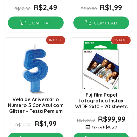
R$2,49
R$1,99
R$10,80
R$10,80
COMPRAR
COMPRAR
82
% OFF
29
% OFF
Fujifilm Papel
Vela de Aniversário
fotográfico Instax
Número 5 Cor Azul com
WIDE 2x10 - 20 sheets
Glitter - Festa Pemium
R$99,99
R$139,99
R$1,99
R$10,80
12
x de
R$10,29