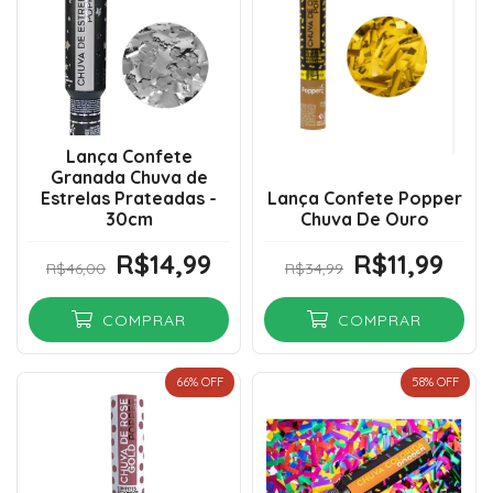
Lança Confete
Granada Chuva de
Estrelas Prateadas -
Lança Confete Popper
30cm
Chuva De Ouro
R$14,99
R$11,99
R$46,00
R$34,99
COMPRAR
COMPRAR
66
% OFF
58
% OFF