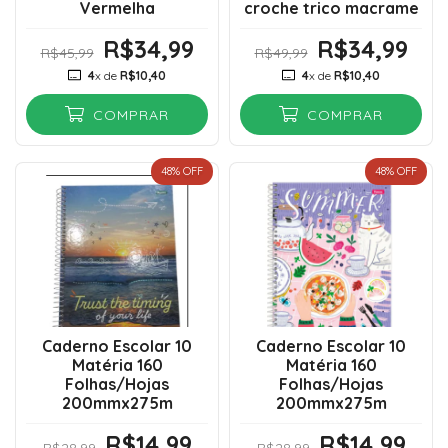
Vermelha
croche trico macrame
R$34,99
R$34,99
R$45,99
R$49,99
4
x de
R$10,40
4
x de
R$10,40
COMPRAR
COMPRAR
48
% OFF
48
% OFF
Caderno Escolar 10
Caderno Escolar 10
Matéria 160
Matéria 160
Folhas/Hojas
Folhas/Hojas
200mmx275m
200mmx275m
R$14,99
R$14,99
R$28,99
R$28,99