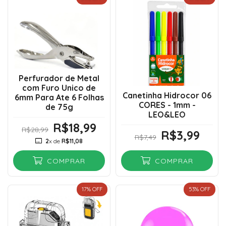
Perfurador de Metal
com Furo Unico de
Canetinha Hidrocor 06
6mm Para Ate 6 Folhas
CORES - 1mm -
de 75g
LEO&LEO
R$18,99
R$28,99
R$3,99
R$7,49
2
x de
R$11,08
COMPRAR
COMPRAR
17
% OFF
53
% OFF