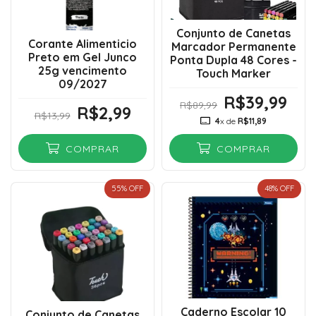
Conjunto de Canetas
Corante Alimenticio
Marcador Permanente
Preto em Gel Junco
Ponta Dupla 48 Cores -
25g vencimento
Touch Marker
09/2027
R$39,99
R$89,99
R$2,99
R$13,99
4
x de
R$11,89
COMPRAR
COMPRAR
55
% OFF
48
% OFF
Caderno Escolar 10
Conjunto de Canetas