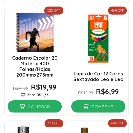
52
% OFF
46
% OFF
Caderno Escolar 20
Matéria 400
Folhas/Hojas
Lápis de Cor 12 Cores
200mmx275mm
Sextavado Leo e Leo
R$19,99
R$41,99
R$6,99
R$12,99
2
x de
R$11,66
COMPRAR
COMPRAR
67
% OFF
66
% OFF