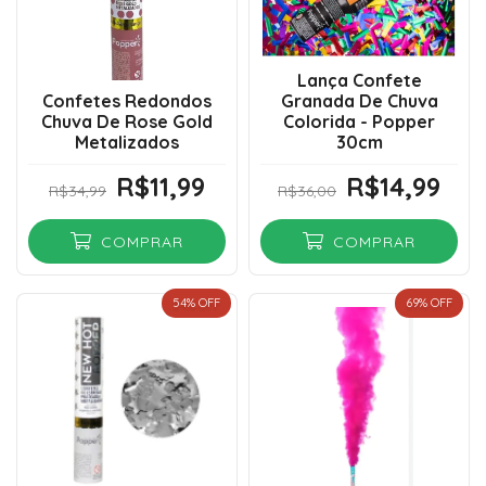
Lança Confete
Confetes Redondos
Granada De Chuva
Chuva De Rose Gold
Colorida - Popper
Metalizados
30cm
R$11,99
R$14,99
R$34,99
R$36,00
COMPRAR
COMPRAR
54
% OFF
69
% OFF