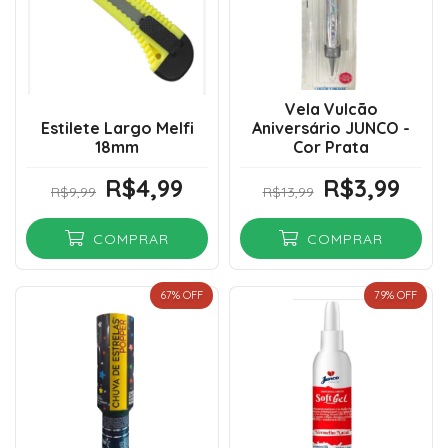
Vela Vulcão
Estilete Largo Melfi
Aniversário JUNCO -
18mm
Cor Prata
R$4,99
R$3,99
R$9,99
R$13,99
COMPRAR
COMPRAR
67
% OFF
79
% OFF