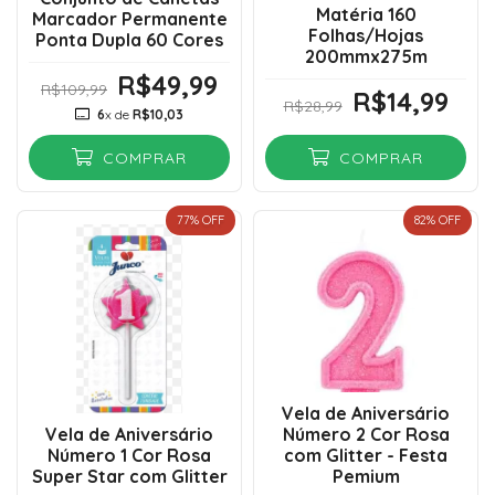
Matéria 160
Marcador Permanente
Folhas/Hojas
Ponta Dupla 60 Cores
200mmx275m
R$49,99
R$109,99
R$14,99
R$28,99
6
x de
R$10,03
COMPRAR
COMPRAR
77
% OFF
82
% OFF
Vela de Aniversário
Vela de Aniversário
Número 2 Cor Rosa
Número 1 Cor Rosa
com Glitter - Festa
Super Star com Glitter
Pemium