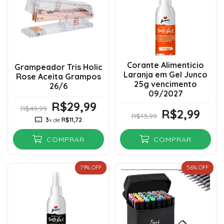
Corante Alimenticio
Grampeador Tris Holic
Laranja em Gel Junco
Rose Aceita Grampos
25g vencimento
26/6
09/2027
R$29,99
R$49,99
R$2,99
R$13,99
3
x de
R$11,72
COMPRAR
COMPRAR
79
% OFF
56
% OFF