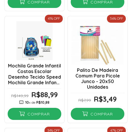
COMPRAR
COMPRAR
41
% OFF
56
% OFF
Mochila Grande Infantil
Palito De Madeira
Costas Escolar
Comum Para Picole
Desenho Tecido Speed
Junco - 20x50
Mochila Grande Infantil
Unidades
Costas Escolar
R$88,99
Desenho Tecido Speed
R$149,99
R$3,49
R$7,99
10
x de
R$10,88
COMPRAR
COMPRAR
34
% OFF
47
% OFF