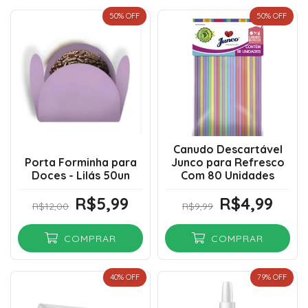
50
% OFF
50
% OFF
Canudo Descartável
Porta Forminha para
Junco para Refresco
Doces - Lilás 50un
Com 80 Unidades
R$5,99
R$4,99
R$12,00
R$9,99
COMPRAR
COMPRAR
40
% OFF
79
% OFF