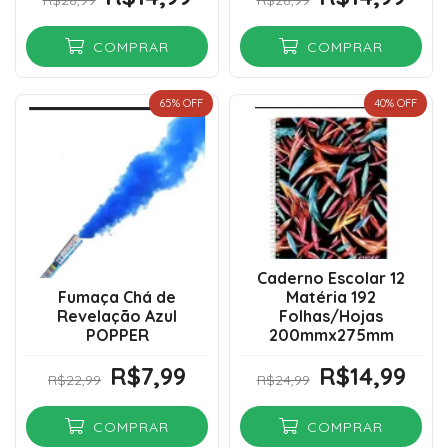
COMPRAR
COMPRAR
65
% OFF
40
% OFF
Caderno Escolar 12
Fumaça Chá de
Matéria 192
Revelação Azul
Folhas/Hojas
POPPER
200mmx275mm
R$7,99
R$14,99
R$22,99
R$24,99
COMPRAR
COMPRAR