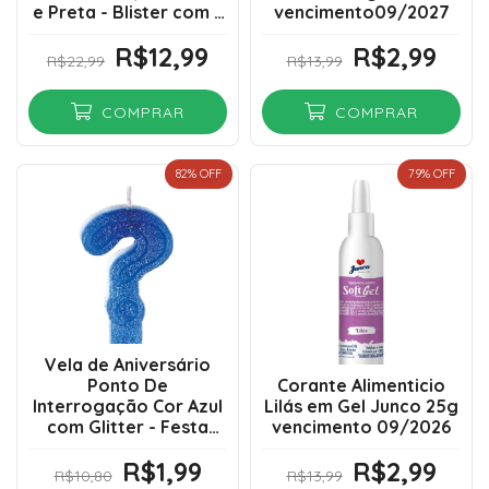
e Preta - Blister com 3
vencimento09/2027
Unidades
R$12,99
R$2,99
R$22,99
R$13,99
COMPRAR
COMPRAR
82
% OFF
79
% OFF
Vela de Aniversário
Ponto De
Corante Alimenticio
Interrogação Cor Azul
Lilás em Gel Junco 25g
com Glitter - Festa
vencimento 09/2026
Pemium
R$1,99
R$2,99
R$10,80
R$13,99