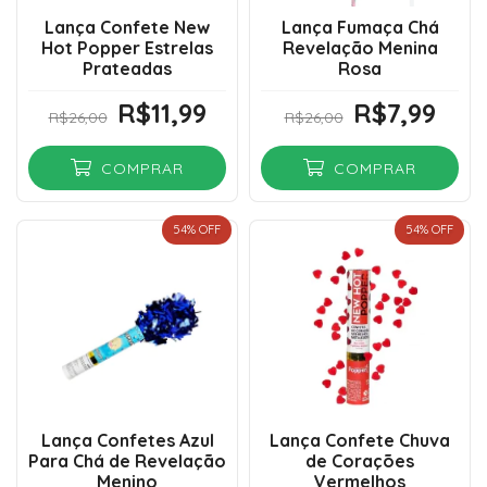
Lança Confete New
Lança Fumaça Chá
Hot Popper Estrelas
Revelação Menina
Prateadas
Rosa
R$11,99
R$7,99
R$26,00
R$26,00
COMPRAR
COMPRAR
54
% OFF
54
% OFF
Lança Confetes Azul
Lança Confete Chuva
Para Chá de Revelação
de Corações
Menino
Vermelhos