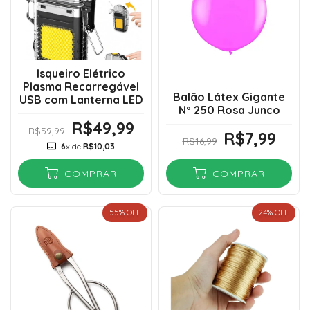
Isqueiro Elétrico
Plasma Recarregável
Balão Látex Gigante
USB com Lanterna LED
Nº 250 Rosa Junco
R$49,99
R$59,99
R$7,99
R$16,99
6
x de
R$10,03
COMPRAR
COMPRAR
55
% OFF
24
% OFF