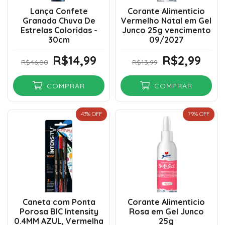
Lança Confete
Corante Alimenticio
Granada Chuva De
Vermelho Natal em Gel
Estrelas Coloridas -
Junco 25g vencimento
30cm
09/2027
R$14,99
R$2,99
R$46,00
R$13,99
COMPRAR
COMPRAR
43
% OFF
79
% OFF
Caneta com Ponta
Corante Alimenticio
Porosa BIC Intensity
Rosa em Gel Junco
0.4MM AZUL, Vermelha
25g